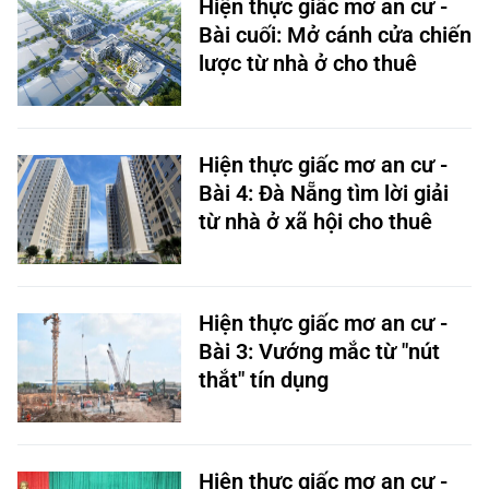
Hiện thực giấc mơ an cư -
Bài cuối: Mở cánh cửa chiến
lược từ nhà ở cho thuê
Hiện thực giấc mơ an cư -
Bài 4: Đà Nẵng tìm lời giải
từ nhà ở xã hội cho thuê
Hiện thực giấc mơ an cư -
Bài 3: Vướng mắc từ "nút
thắt" tín dụng
Hiện thực giấc mơ an cư -