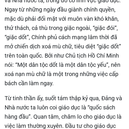
và Nhà nước ta, trong đó có lĩnh vực giáo dục.
Ngay từ những ngày đầu giành chính quyền,
mặc dù phải đối mặt với muôn vàn khó khăn,
thử thách, cả thù trong giặc ngoài, “giặc đói”,
“giặc dốt”, Chính phủ cách mạng lâm thời đã
mở chiến dịch xoá mù chữ, tiêu diệt “giặc dốt”
trên toàn quốc. Bởi như Chủ tịch Hồ Chí Minh
nói: “Một dân tộc dốt là một dân tộc yếu”, nên
xoá nạn mù chữ là một trong những việc cấp
bách cần làm ngay.
Từ tinh thần ấy, suốt tám thập kỷ qua, Đảng và
Nhà nước ta luôn coi giáo dục là “quốc sách
hàng đầu”. Quan tâm, chăm lo cho giáo dục là
việc làm thường xuyên. Đầu tư cho giáo dục