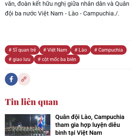
văn, đoàn kết hữu nghị giữa nhân dân và Quân
đội ba nước Việt Nam - Lào - Campuchia./.
# Sĩ quan trẻ
# Việt Nam
# Lào
# Campuchia
# giao lưu
# cột mốc ba biên
Tin liên quan
Quân đội Lào, Campuchia
tham gia hợp luyện diễu
binh tại Việt Nam