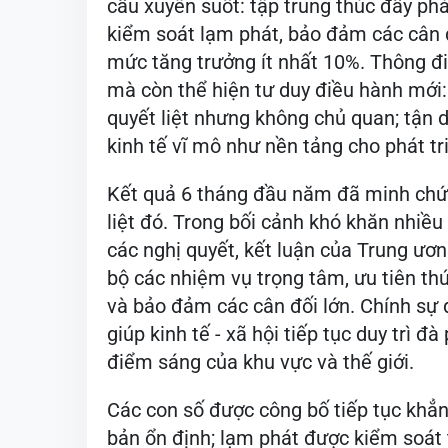
cầu xuyên suốt: tập trung thúc đẩy phát
kiểm soát lạm phát, bảo đảm các cân đ
mức tăng trưởng ít nhất 10%. Thông đi
mà còn thể hiện tư duy điều hành mới
quyết liệt nhưng không chủ quan; tận d
kinh tế vĩ mô như nền tảng cho phát tri
Kết quả 6 tháng đầu năm đã minh chứn
liệt đó. Trong bối cảnh khó khăn nhiều
các nghị quyết, kết luận của Trung ương
bộ các nhiệm vụ trọng tâm, ưu tiên thú
và bảo đảm các cân đối lớn. Chính sự đ
giúp kinh tế - xã hội tiếp tục duy trì đ
điểm sáng của khu vực và thế giới.
Các con số được công bố tiếp tục khẳn
bản ổn định; lạm phát được kiểm soát 