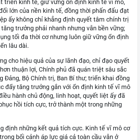
 triển kinh tế, giữ vững ổn định kinh tế vĩ mô,
ối lớn của nền kinh tế, đồng thời phấn đấu đạt
ệp ấy không chỉ khẳng định quyết tâm chính trị
: tăng trưởng phải nhanh nhưng vẫn bền vững;
ụng tối đa thời cơ nhưng luôn giữ vững ổn định
ển lâu dài.
g cho hiệu quả của sự lãnh đạo, chỉ đạo quyết
 hơn thuận lợi, Chính phủ đã quán triệt sâu sắc
 Đảng, Bộ Chính trị, Ban Bí thư; triển khai đồng
c đẩy tăng trưởng gắn với ổn định kinh tế vĩ mô
iều hành chủ động, linh hoạt, quyết liệt ấy đã
à phục hồi tích cực, trở thành một trong những
g định những kết quả tích cực. Kinh tế vĩ mô cơ
trong bối cảnh áp lực giá cả toàn cầu vẫn ở