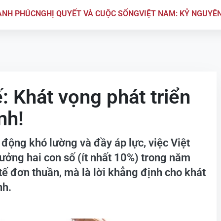
ẠNH PHÚC
NGHỊ QUYẾT VÀ CUỘC SỐNG
VIỆT NAM: KỶ NGUYÊ
: Khát vọng phát triển
nh!
 động khó lường và đầy áp lực, việc Việt
ưởng hai con số (ít nhất 10%) trong năm
tế đơn thuần, mà là lời khẳng định cho khát
nh.