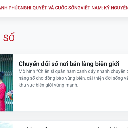
ẠNH PHÚC
NGHỊ QUYẾT VÀ CUỘC SỐNG
VIỆT NAM: KỶ NGUYÊ
 SỐ
Chuyển đổi số nơi bản làng biên giới
Mô hình “Chiến sĩ quân hàm xanh đẩy nhanh chuyển đ
năng số cho đồng bào vùng biên, cải thiện đời sống v
khu vực biên giới vững mạnh.