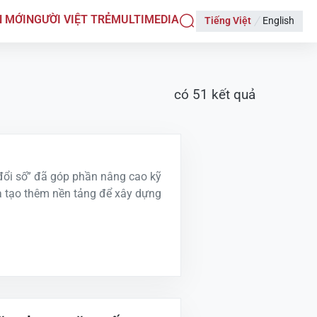
N MỚI
NGƯỜI VIỆT TRẺ
MULTIMEDIA
Tiếng Việt
English
có
51
kết quả
ổi số” đã góp phần nâng cao kỹ
à tạo thêm nền tảng để xây dựng