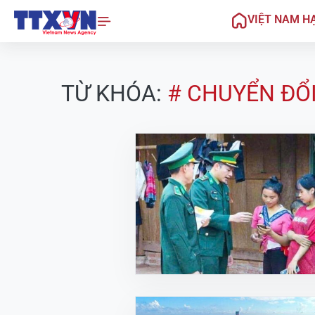
VIỆT NAM H
TỪ KHÓA:
# CHUYỂN ĐỔI