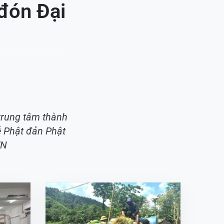
đón Đại
 trung tâm thành
ễ Phật đản Phật
VN