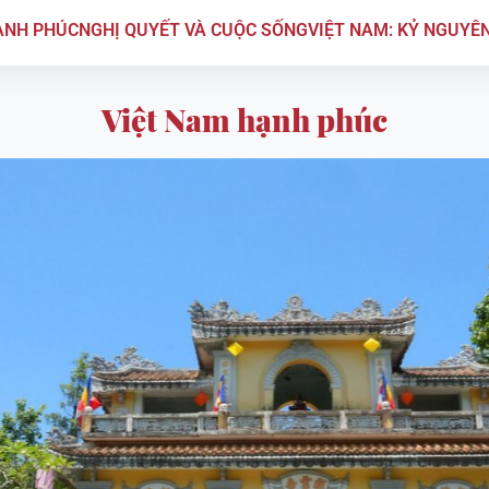
ẠNH PHÚC
NGHỊ QUYẾT VÀ CUỘC SỐNG
VIỆT NAM: KỶ NGUYÊ
Việt Nam hạnh phúc