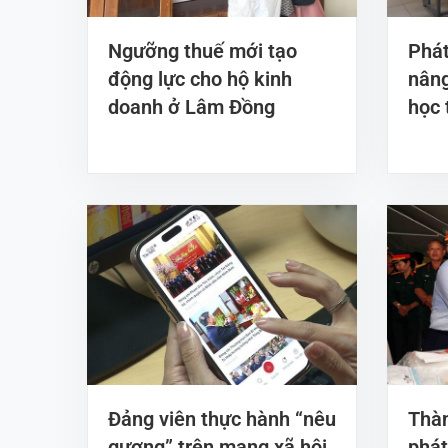
Ngưỡng thuế mới tạo
Phát
động lực cho hộ kinh
nâng
doanh ở Lâm Đồng
học 
Đảng viên thực hành “nêu
Thàn
gương” trên mạng xã hội
phát