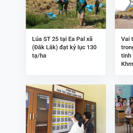
Lúa ST 25 tại Ea Pal xã
Vai 
(Đăk Lăk) đạt kỷ lục 130
tron
tạ/ha
tinh
Khm