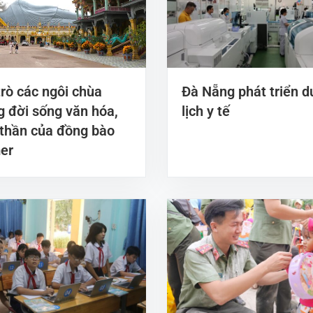
trò các ngôi chùa
Đà Nẵng phát triển d
g đời sống văn hóa,
lịch y tế
 thần của đồng bào
er