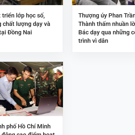
 triển lớp học số,
Thượng úy Phan Trầ
 chất lượng dạy và
Thành thấm nhuần lờ
tại Đồng Nai
Bác dạy qua những 
trình vì dân
h phố Hồ Chí Minh
 động cao điểm hoạt