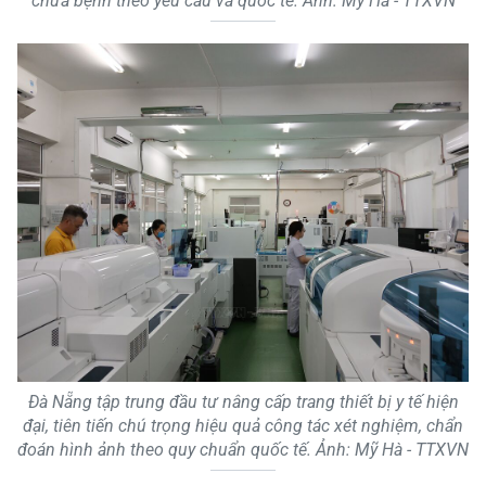
chữa bệnh theo yêu cầu và quốc tế. Ảnh: Mỹ Hà - TTXVN
Đà Nẵng tập trung đầu tư nâng cấp trang thiết bị y tế hiện
đại, tiên tiến chú trọng hiệu quả công tác xét nghiệm, chẩn
đoán hình ảnh theo quy chuẩn quốc tế. Ảnh: Mỹ Hà - TTXVN