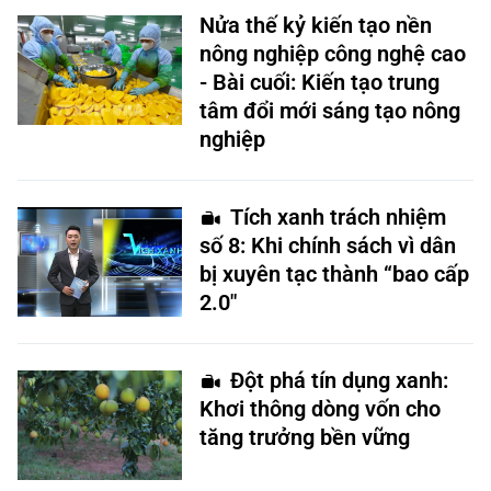
Nửa thế kỷ kiến tạo nền
nông nghiệp công nghệ cao
- Bài cuối: Kiến tạo trung
tâm đổi mới sáng tạo nông
nghiệp
Tích xanh trách nhiệm
số 8: Khi chính sách vì dân
bị xuyên tạc thành “bao cấp
2.0"
Đột phá tín dụng xanh:
Khơi thông dòng vốn cho
tăng trưởng bền vững